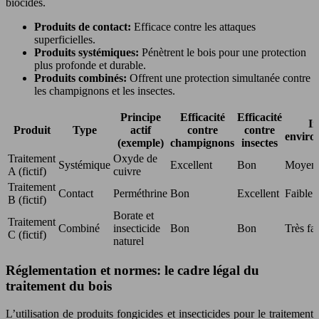
biocides.
Produits de contact:
Efficace contre les attaques
superficielles.
Produits systémiques:
Pénètrent le bois pour une protection
plus profonde et durable.
Produits combinés:
Offrent une protection simultanée contre
les champignons et les insectes.
Principe
Efficacité
Efficacité
I
Produit
Type
actif
contre
contre
enviro
(exemple)
champignons
insectes
Traitement
Oxyde de
Systémique
Excellent
Bon
Moyen
A (fictif)
cuivre
Traitement
Contact
Perméthrine
Bon
Excellent
Faible
B (fictif)
Borate et
Traitement
Combiné
insecticide
Bon
Bon
Très fai
C (fictif)
naturel
Réglementation et normes: le cadre légal du
traitement du bois
L’utilisation de produits fongicides et insecticides pour le traitement