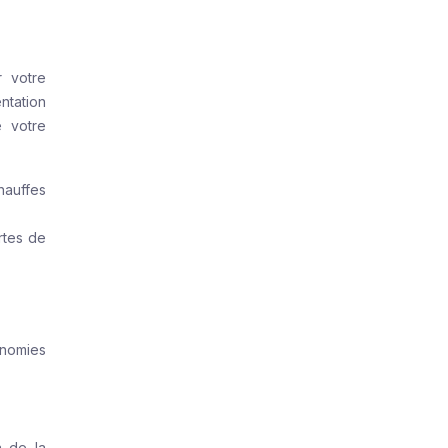
r votre
ntation
e votre
hauffes
rtes de
onomies
a de la