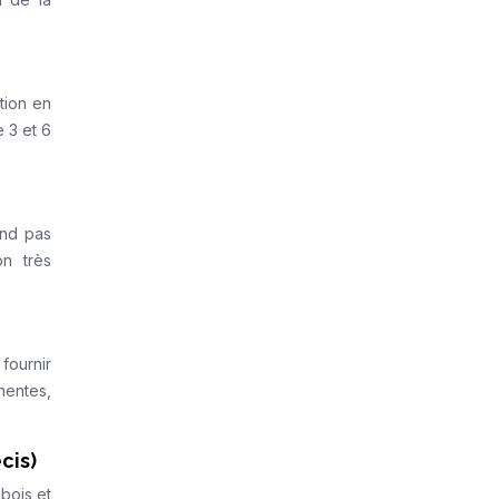
tion en
 3 et 6
end pas
on très
fournir
nentes,
cis)
 bois et