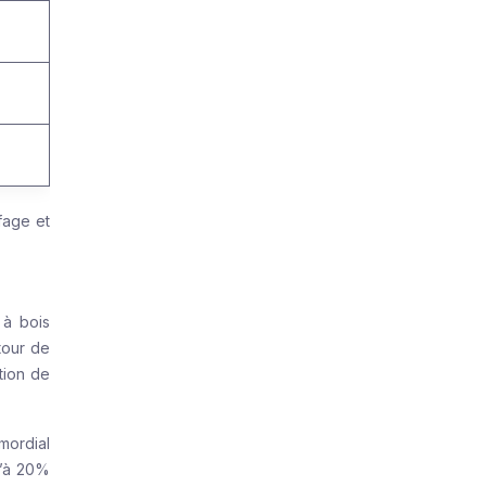
fage et
 à bois
tour de
tion de
mordial
u’à 20%