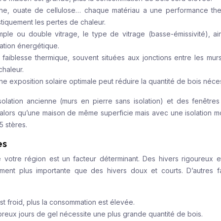
che, ouate de cellulose… chaque matériau a une performance th
stiquement les pertes de chaleur.
mple ou double vitrage, le type de vitrage (basse-émissivité), ai
ation énergétique.
aiblesse thermique, souvent situées aux jonctions entre les murs
chaleur.
ne exposition solaire optimale peut réduire la quantité de bois néce
ation ancienne (murs en pierre sans isolation) et des fenêtres
, alors qu’une maison de même superficie mais avec une isolation 
5 stères.
es
votre région est un facteur déterminant. Des hivers rigoureux e
vement plus importante que des hivers doux et courts. D’autres f
est froid, plus la consommation est élevée.
eux jours de gel nécessite une plus grande quantité de bois.