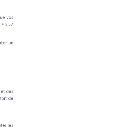
que vos
 ≈ 3.57
lter un
, et des
fort de
ter les