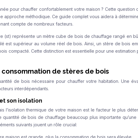
née pour chauffer confortablement votre maison ? Cette question c
une approche méthodique. Ce guide complet vous aidera à détermin
tenant compte de nombreux facteurs.
re (st) représente un mètre cube de bois de chauffage rangé en bûc
 est supérieur au volume réel de bois. Ainsi, un stère de bois em
s compacté. Cette distinction est essentielle pour une estimation 
re consommation de stères de bois
uantité de bois nécessaire pour chauffer votre habitation. Une éva
acteurs interdépendants.
t son isolation
is l’isolation thermique de votre maison est le facteur le plus déte
ne quantité de bois de chauffage beaucoup plus importante qu’une
éments suivants jouent un rôle crucial:
tre maison est grande, plus la consommation de bois sera élevée.