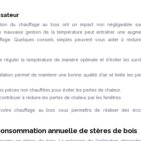
isateur
ation du chauffage au bois ont un impact non négligeable su
mauvaise gestion de la température peut entraîner une augme
ffage. Quelques conseils simples peuvent vous aider à réduir
 réguler la température de manière optimale et d’éviter les surc
lation permet de maintenir une bonne qualité d’air et limite les pe
es pièces non chauffées pour éviter les pertes de chaleur.
ontribuer à réduire les pertes de chaleur par les fenêtres.
e votre chauffage au bois vous permettra de réaliser des éc
consommation annuelle de stères de bois
esoins en stères de bois. La précision de l’estimation dépendr