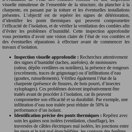
visuelle minutieuse de l’ensemble de la structure, du plancher à la
charpente, en passant par la toiture et les éventuelles installations
présentes. L’objectif est de repérer les signes de détérioration,
d’identifier les ponts thermiques qui peuvent compromettre
l’efficacité de l’isolation, et de vérifier la ventilation des combles afin
d’éviter les problèmes d’humidité. Cette inspection approfondie
vous permettra d’avoir une vision claire de l’état de vos combles et
des éventuelles réparations à effectuer avant de commencer les
travaux d’isolation.
Inspection visuelle approfondie :
Recherchez attentivement
des signes d’humidité (taches, auréoles), de moisissures
(odeur, dépôts verdâtres ou noirâtres), la présence de rongeurs
(excréments, traces de grignotage) ou d’infiltrations d’eau
(gouttes, ruissellements). Vérifiez également l’état de la
charpente (présence de fissures, de bois pourri, d’insectes
xylophages). Ces problèmes doivent impérativement être
traités avant de procéder à l’isolation, car ils peuvent
compromettre son efficacité et sa durabilité. Par exemple, une
infiltration d’eau non traitée peut réduire de 50% la
performance d’un isolant.
Identification précise des ponts thermiques :
Repérez avec
soin les gaines non isolées (ventilation, chauffage), les
traversées de câbles électriques mal isolées, les jonctions entre
les murs et le toit mal étanchéifiées, les contours des fenêtres