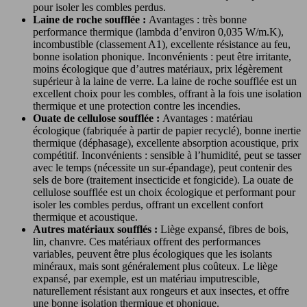
pour isoler les combles perdus.
Laine de roche soufflée :
Avantages : très bonne
performance thermique (lambda d’environ 0,035 W/m.K),
incombustible (classement A1), excellente résistance au feu,
bonne isolation phonique. Inconvénients : peut être irritante,
moins écologique que d’autres matériaux, prix légèrement
supérieur à la laine de verre. La laine de roche soufflée est un
excellent choix pour les combles, offrant à la fois une isolation
thermique et une protection contre les incendies.
Ouate de cellulose soufflée :
Avantages : matériau
écologique (fabriquée à partir de papier recyclé), bonne inertie
thermique (déphasage), excellente absorption acoustique, prix
compétitif. Inconvénients : sensible à l’humidité, peut se tasser
avec le temps (nécessite un sur-épandage), peut contenir des
sels de bore (traitement insecticide et fongicide). La ouate de
cellulose soufflée est un choix écologique et performant pour
isoler les combles perdus, offrant un excellent confort
thermique et acoustique.
Autres matériaux soufflés :
Liège expansé, fibres de bois,
lin, chanvre. Ces matériaux offrent des performances
variables, peuvent être plus écologiques que les isolants
minéraux, mais sont généralement plus coûteux. Le liège
expansé, par exemple, est un matériau imputrescible,
naturellement résistant aux rongeurs et aux insectes, et offre
une bonne isolation thermique et phonique.