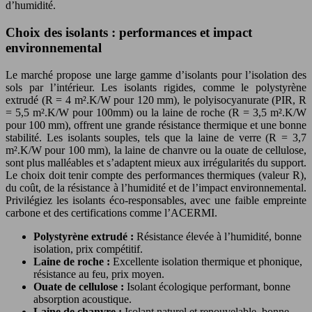
d’humidité.
Choix des isolants : performances et impact
environnemental
Le marché propose une large gamme d’isolants pour l’isolation des
sols par l’intérieur. Les isolants rigides, comme le polystyrène
extrudé (R = 4 m².K/W pour 120 mm), le polyisocyanurate (PIR, R
= 5,5 m².K/W pour 100mm) ou la laine de roche (R = 3,5 m².K/W
pour 100 mm), offrent une grande résistance thermique et une bonne
stabilité. Les isolants souples, tels que la laine de verre (R = 3,7
m².K/W pour 100 mm), la laine de chanvre ou la ouate de cellulose,
sont plus malléables et s’adaptent mieux aux irrégularités du support.
Le choix doit tenir compte des performances thermiques (valeur R),
du coût, de la résistance à l’humidité et de l’impact environnemental.
Privilégiez les isolants éco-responsables, avec une faible empreinte
carbone et des certifications comme l’ACERMI.
Polystyrène extrudé :
Résistance élevée à l’humidité, bonne
isolation, prix compétitif.
Laine de roche :
Excellente isolation thermique et phonique,
résistance au feu, prix moyen.
Ouate de cellulose :
Isolant écologique performant, bonne
absorption acoustique.
Laine de chanvre :
Isolant naturel et renouvelable, bonne