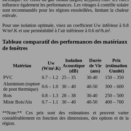
influence également les performances. Les vitrages à contrôle solaire
sont recommandés pour les régions ensoleillées, limitant la chaleur
estivale.
Pour une isolation optimale, visez un coefficient Uw inférieur à 0.8
W/m².K et une perméabilité à l’air inférieure à 0.6 m³/h.m².
Tableau comparatif des performances des matériaux
de fenêtres
Isolation
Durée
Prix
Uw
Matériau
Acoustique
de Vie
(estimation
(W/m².K)
(dB)
(ans)
€/unité)
PVC
0.7 – 1.2
25 – 35
30-40
150 – 350
Aluminium (rupture
0.6 – 1.0
30 – 40
40-50
300 – 600
de pont thermique)
Bois
0.8 – 1.3
28 – 38
30-40
250 – 500
Mixte Bois/Alu
0.7 – 1.1
30 – 40
40-50
400 – 700
**Note:** Ces prix sont des estimations et peuvent varier
considérablement en fonction des dimensions, des options et de la
région.