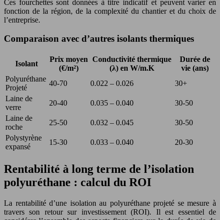
Ces fourchettes sont données à titre indicatif et peuvent varier en
fonction de la région, de la complexité du chantier et du choix de
l’entreprise.
Comparaison avec d’autres isolants thermiques
Prix moyen
Conductivité thermique
Durée de
Isolant
(€/m²)
(λ) en W/m.K
vie (ans)
Polyuréthane
40-70
0.022 – 0.026
30+
Projeté
Laine de
20-40
0.035 – 0.040
30-50
verre
Laine de
25-50
0.032 – 0.045
30-50
roche
Polystyrène
15-30
0.033 – 0.040
20-30
expansé
Rentabilité à long terme de l’isolation
polyuréthane : calcul du ROI
La rentabilité d’une isolation au polyuréthane projeté se mesure à
travers son retour sur investissement (ROI). Il est essentiel de