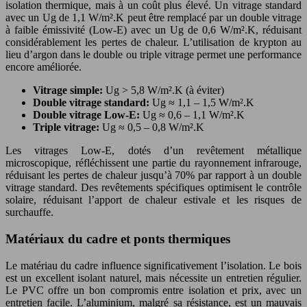
isolation thermique, mais à un coût plus élevé. Un vitrage standard
avec un Ug de 1,1 W/m².K peut être remplacé par un double vitrage
à faible émissivité (Low-E) avec un Ug de 0,6 W/m².K, réduisant
considérablement les pertes de chaleur. L’utilisation de krypton au
lieu d’argon dans le double ou triple vitrage permet une performance
encore améliorée.
Vitrage simple:
Ug > 5,8 W/m².K (à éviter)
Double vitrage standard:
Ug ≈ 1,1 – 1,5 W/m².K
Double vitrage Low-E:
Ug ≈ 0,6 – 1,1 W/m².K
Triple vitrage:
Ug ≈ 0,5 – 0,8 W/m².K
Les vitrages Low-E, dotés d’un revêtement métallique
microscopique, réfléchissent une partie du rayonnement infrarouge,
réduisant les pertes de chaleur jusqu’à 70% par rapport à un double
vitrage standard. Des revêtements spécifiques optimisent le contrôle
solaire, réduisant l’apport de chaleur estivale et les risques de
surchauffe.
Matériaux du cadre et ponts thermiques
Le matériau du cadre influence significativement l’isolation. Le bois
est un excellent isolant naturel, mais nécessite un entretien régulier.
Le PVC offre un bon compromis entre isolation et prix, avec un
entretien facile. L’aluminium, malgré sa résistance, est un mauvais