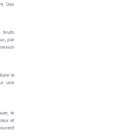
nt. Des
 bruits
uc, par
nnexion
uire la
our une
uer, le
iaux et
souvent