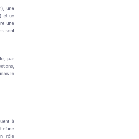
r), une
) et un
dre une
es sont
le, par
ations,
 mais le
buent à
ut d’une
un rôle