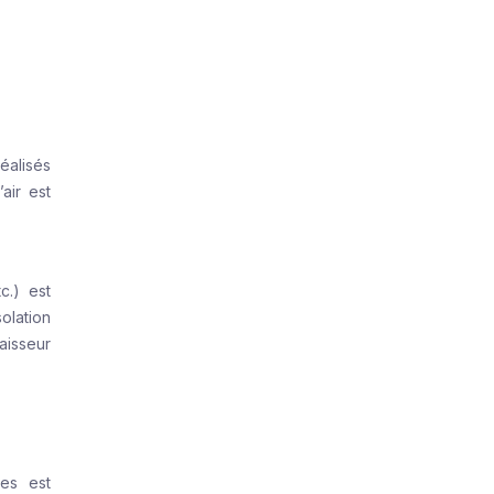
réalisés
air est
c.) est
olation
aisseur
res est