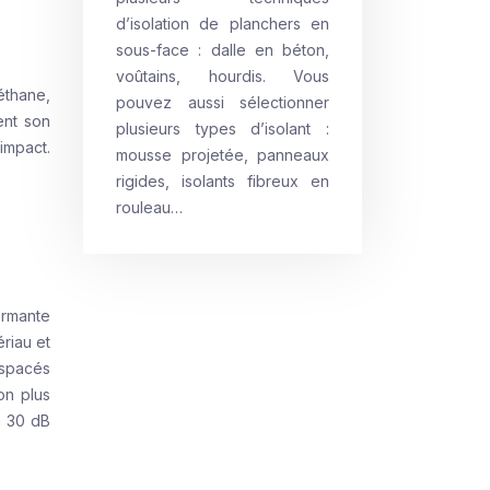
d’isolation de planchers en
sous-face : dalle en béton,
voûtains, hourdis. Vous
éthane,
pouvez aussi sélectionner
ent son
plusieurs types d’isolant :
impact.
mousse projetée, panneaux
rigides, isolants fibreux en
rouleau…
ormante
ériau et
espacés
on plus
à 30 dB