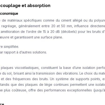
découplage et absorption
 économique
é de matériaux spécifiques comme du ciment allégé ou du polyur
du ragréage, généralement entre 20 et 50 mm, influence directem
amélioration de l’ordre de 15 à 20 dB (décibels) pour les bruits d’
 œuvre et garantissent une surface plane.
e simplifiée.
ar rapport à d’autres solutions.
 plaques viscoélastiques, constituent la base d’une isolation perf
le du sol, brisant ainsi la transmission des vibrations. Le choix du mat
 et des fréquences des bruits. Un système de supports points, 
tandis que des plaques de liège continues permettent une isolati
que plus coûteuse, offre des performances exceptionnelles (jusqu’
nce