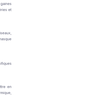
 gaines
ries et
ciseaux,
 masque
ifiques
ttre en
rmique,