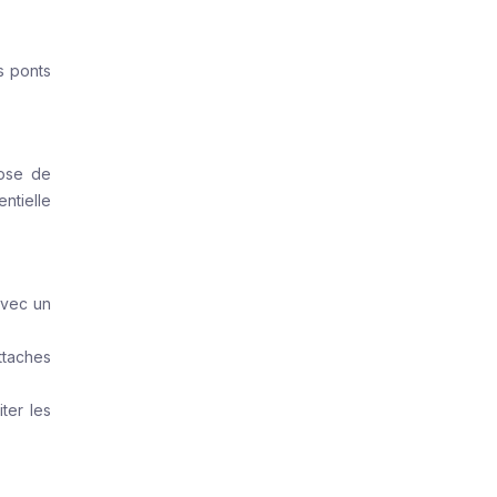
s ponts
pose de
ntielle
avec un
ttaches
ter les