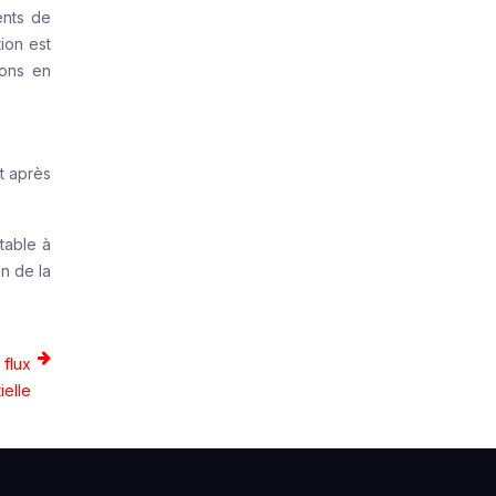
ents de
tion est
ions en
et après
table à
on de la
 flux
ielle