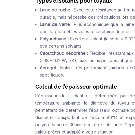
Types d’isolants pour tuyaux
Laine de roche :
Excellente résistance au feu 
durable, mais nécessite des précautions lors de l
Laine de verre :
Plus économique que la laine 
pour la peau et les voies respiratoires (nécess
Polyuréthane :
Excellent isolant (lambda ≈ 0.0
et à certains solvants.
Caoutchouc néoprène :
Flexible, résistant au
0.08 – 0.12 W/m.K), mais moins performant que 
Aerogel :
Isolant très performant (lambda ≈ 0.
spécifiques.
Calcul de l’épaisseur optimale
L’épaisseur de l’isolant est déterminée par d
température ambiante, le diamètre du tuyau et
permettent de déterminer l’épaisseur optimale p
diamètre transportant de l’eau à 80°C et exp
polyuréthane de 30 mm peut être suffisante. Cepe
calcul précis et adapté à votre situation.