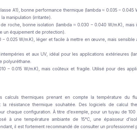
(classe A1), bonne performance thermique (lambda ≈ 0.035 – 0.045 
a manipulation (irritante).
de roche, bonne isolation (lambda ≈ 0.030 – 0.040 W/m.K), mais ir
ite un équipement de protection).
20 – 0.025 W/m.K), léger et facile à mettre en œuvre, mais sensible
x intempéries et aux UV, idéal pour les applications extérieures (l
le polyuréthane.
010 – 0.015 W/m.K), mais coûteux et fragile. Utilisé pour des appli
es calculs thermiques prenant en compte la température du flu
 la résistance thermique souhaitée. Des logiciels de calcul th
our chaque configuration. À titre d’exemple, pour un tuyau de 10
osé à une température ambiante de 15°C, une épaisseur d’iso
ndant, il est fortement recommandé de consulter un professionnel 