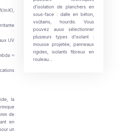
d’isolation de planchers en
W/m.K),
sous-face : dalle en béton,
voûtains, hourdis. Vous
ritante
pouvez aussi sélectionner
plusieurs types d’isolant :
 aux UV
mousse projetée, panneaux
rigides, isolants fibreux en
ambda ≈
rouleau…
cations
ide, la
ermique
0 mm de
lant en
pour un