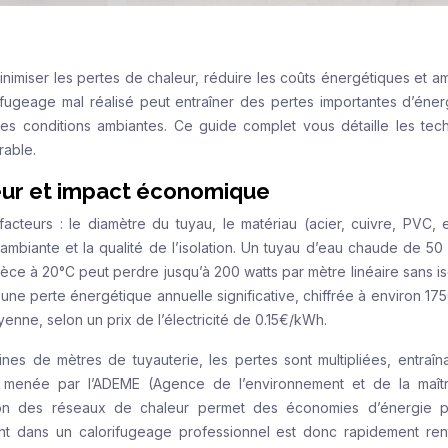
nimiser les pertes de chaleur, réduire les coûts énergétiques et am
fugeage mal réalisé peut entraîner des pertes importantes d’éner
les conditions ambiantes. Ce guide complet vous détaille les tec
rable.
eur et impact économique
teurs : le diamètre du tuyau, le matériau (acier, cuivre, PVC, et
 ambiante et la qualité de l’isolation. Un tuyau d’eau chaude de 5
èce à 20°C peut perdre jusqu’à 200 watts par mètre linéaire sans iso
une perte énergétique annuelle significative, chiffrée à environ 17
ne, selon un prix de l’électricité de 0.15€/kWh.
aines de mètres de tuyauterie, les pertes sont multipliées, entraîn
e menée par l’ADEME (Agence de l’environnement et de la maît
lation des réseaux de chaleur permet des économies d’énergie 
ent dans un calorifugeage professionnel est donc rapidement rent